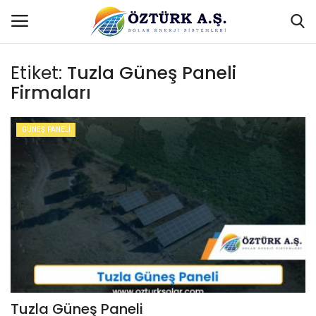
Etiket:
Tuzla Güneş Paneli
Firmaları
Hakkımızda
GÜNEŞ PANELİ
GÜNEŞ PANELİ
SOLAR PANEL
PELET
HİZMETLER
GÜNEŞ PANELİ
Tuzla Güneş Paneli
SOLAR PANEL