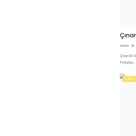
Çınar
admin
Çınarcık G
Firmaları,..
GÜNEŞ 