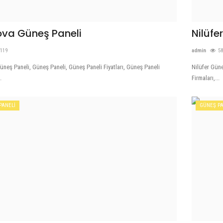
ova Güneş Paneli
Nilüfe
119
admin
5
üneş Paneli, Güneş Paneli, Güneş Paneli Fiyatları, Güneş Paneli
Nilüfer Güne
.
Firmaları,...
PANELİ
GÜNEŞ PA