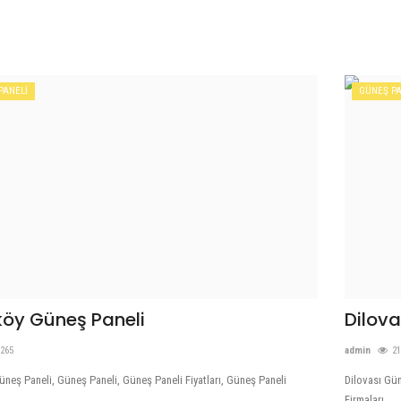
PANELİ
GÜNEŞ PA
köy Güneş Paneli
Dilova
265
admin
2
neş Paneli, Güneş Paneli, Güneş Paneli Fiyatları, Güneş Paneli
Dilovası Gün
.
Firmaları,...