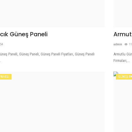
cık Güneş Paneli
Armut
54
admin
1
üneş Paneli, Güneş Paneli, Güneş Paneli Fiyatları, Güneş Paneli
Armutlu Güne
.
Firmaları,...
PANELİ
GÜNEŞ PA