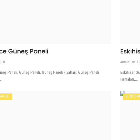
ce Güneş Paneli
Eskihi
100
admin
1
neş Paneli, Güneş Paneli, Güneş Paneli Fiyatları, Güneş Paneli
Eskihisar Gü
.
Firmaları,...
PANELİ
GÜNEŞ PA