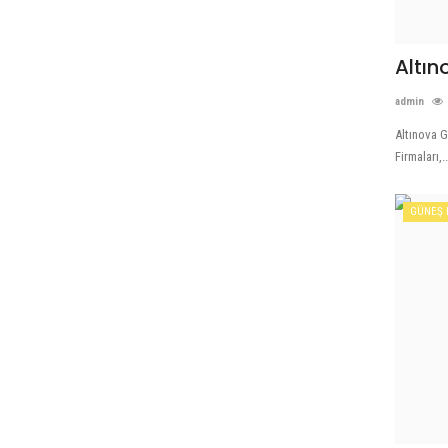
Altın
admin
Altınova G
Firmaları,..
GÜNEŞ 