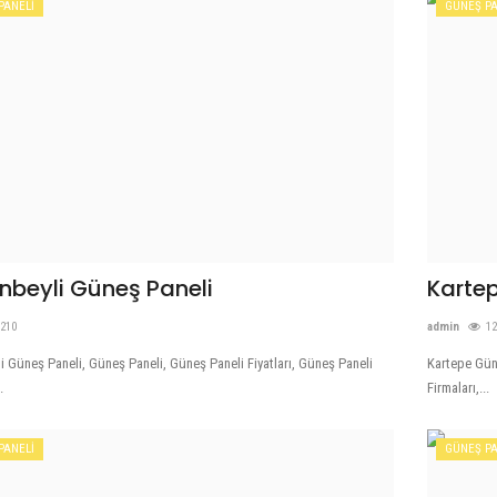
PANELİ
GÜNEŞ PA
nbeyli Güneş Paneli
Karte
210
admin
1
i Güneş Paneli, Güneş Paneli, Güneş Paneli Fiyatları, Güneş Paneli
Kartepe Güne
.
Firmaları,...
PANELİ
GÜNEŞ PA