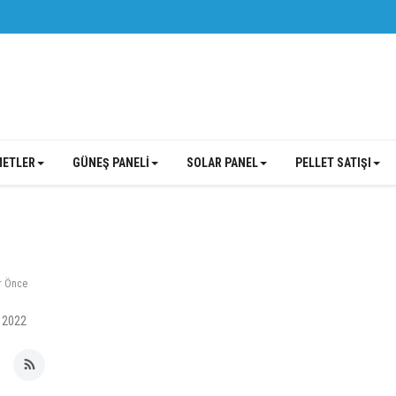
METLER
GÜNEŞ PANELİ
SOLAR PANEL
PELLET SATIŞI
r Önce
, 2022