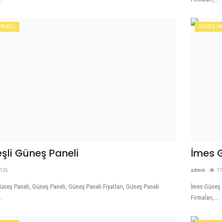
PANELİ
GÜNEŞ PA
şli Güneş Paneli
İmes 
125
admin
1
üneş Paneli, Güneş Paneli, Güneş Paneli Fiyatları, Güneş Paneli
İmes Güneş P
.
Firmaları,...